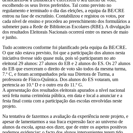
escolhendo os seus livros preferidos. Tal como previsto no
regulamento e terminado o dia das eleições, a equipa da BE/CRE
entrou na fase de escrutínio. Contabilizou e registou os votos, por
cada nível de ensino e procedeu ao preenchimento dos formulários a
submeter para a Rede de Bibliotecas Escolares (RBE). A divulgação
dos resultados Eleitorais Nacionais ocorrerá entre os meses de maio
e junho.
Tudo aconteceu conforme foi planificado pela equipa da BE/CRE.
O que não estava previsto, foi que a participação dos alunos nesta
iniciativa tivesse sido quase nula, pois só participaram no ato
eleitoral 29 alunos: 27 alunos do EB e 2 alunos do ES. Os 27 alunos
do EB que exerceram o direito de voto são todos da mesma turma,
7.º C, e foram acompanhados pela sua Diretora de Turma, a
professora de Físico-Química. Dos alunos do ES votaram, um
pertencia ao 10.º D e o outro era do 11.º G.
A apresentação dos resultados eleitorais apurados a nível nacional
será feita numa cerimónia pública, em data e local a anunciar e a
festa final conta com a participação das escolas envolvidas neste
projeto.
Na tentativa de fazermos a avaliação da experiência neste projeto, e
apesar de lamentarmos a sua fraca expressão face ao universo de
alunos da escola, apraz-nos dizer, que de entre os aspetos positivos
podemos evidenciar: o facto dos alunos intervenientes terem tido