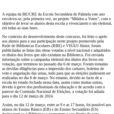
A equipa da BE/CRE da Escola Secundária de Palmela este ano
envolveu-se, pela primeira vez, no projeto “Miúdos a Votos”, com o
objetivo de levar os alunos desta escola a vivenciarem o ato eleitoral,
em todas as suas fases.
No contexto do desenvolvimento deste concurso, foi feito o apelo
aos alunos para a sua participação neste projeto promovido pela
Rede de Bibliotecas Escolares (RBE) e VISÃO Júnior, foram
publicitadas as listas das obras votadas a nível nacional e adquiridos
os títulos dos livros que não existiam na Biblioteca. Foi enviada
informação sobre a campanha eleitoral dos títulos dos livros em
votação, que terminou no passado dia 6 de março. Foram tomadas
as devidas diligências para a impressão dos cartazes, boletins de
voto e angariação das urnas, tudo para que as eleições pudessem ser
realizadas no dia 8 de março. No entanto, devido ao facto de a
escola ter estado fechada nessa data, assim como muitas outras,
devido à greve dos profissionais da educação e de acordo com o
parecer da Comissão Nacional de Eleições, a votação foi adiada
para o dia 12 de março de 2024.
Assim, no dia 12 de março, entre as 9 e as 17 horas, foi possível aos
alunos do Ensino Básico (EB) e do Ensino Secundário (ES)
deslocarem-se à Biblioteca e exercerem o seu direito de voto,