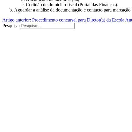
Certidão de domicílio fiscal (Portal das Finanças).
Aguardar a análise da documentação e contacto para marcação 
Artigo anterior: Procedimento concursal para Diretor(a) da Escola
Ant
Pesquisar