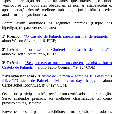
Após a apreciação dos onze trabalhos apresentados a concurso,
verificou-se que todos eles obedeciam às normas estabelecidas e,
após a seriação dos três melhores trabalhos, o júri decidiu conceder
ainda uma menção honrosa.
Foram assim atribuídos os seguintes prémios (Clique nas
hiperligações para ver os slogans):
1º Prémio
–
"O Castelo de Palmela parece um mar de aguarela"
-
aluno Wilson Silveira, nº 6, PIEF;
2º Prémio
–
"Torne-se uma Cinderela, no Castelo de Palmela"
-
aluno Wilson Silveira, nº 6, PIEF;
3º Prémio
–
"Se quer passar um dia nas nuvens, venha visitar o
Castelo de Palmela"
- aluno Fábio Gomes, nº 9, 12º COM.
*
Menção honrosa
-
"Castelo de Palmela – Torna os seus dias mais
felizes"/"Castelo de Palmela - Make your days happy"
- aluno
Carlos Jones Rodrigues, nº 6, 12º COM.
Os alunos participantes irão receber um certificado de participação.
Serão atribuídos prémios, aos melhores classificados, tal como
previsto em regulamento.
Brevemente, estará patente na Biblioteca uma exposição de todos os