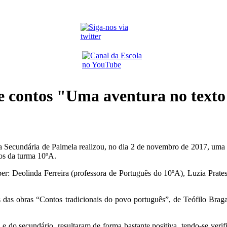
de contos "Uma aventura no texto
a Secundária de Palmela realizou, no dia 2 de novembro de 2017, uma s
nos da turma 10ºA.
aber: Deolinda Ferreira (professora de Português do 10ºA), Luzia Prate
tos das obras “Contos tradicionais do povo português”, de Teófilo Bra
o e do secundário, resultaram de forma bastante positiva, tendo-se veri