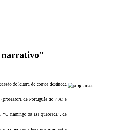
 narrativo"
essão de leitura de contos destinada
s (professora de Português do 7ºA) e
ga, “O flamingo da asa quebrada”, de
ficado uma verdadeira interação entre