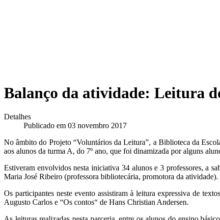
Balanço da atividade: Leitura 
Detalhes
Publicado em 03 novembro 2017
No âmbito do Projeto “Voluntários da Leitura”, a Biblioteca da Escol
aos alunos da turma A, do 7º ano, que foi dinamizada por alguns alu
Estiveram envolvidos nesta iniciativa 34 alunos e 3 professores, a s
Maria José Ribeiro (professora bibliotecária, promotora da atividade).
Os participantes neste evento assistiram à leitura expressiva de tex
Augusto Carlos e “Os contos“ de Hans Christian Andersen.
As leituras realizadas nesta parceria, entre os alunos do ensino básic