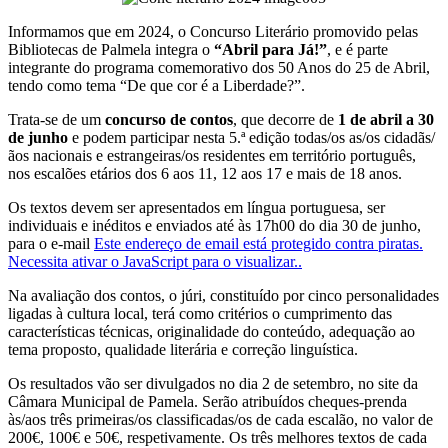
Informamos que em 2024, o Concurso Literário promovido pelas
Bibliotecas de Palmela integra o
“Abril para Já!”
, e é parte
integrante do programa comemorativo dos 50 Anos do 25 de Abril,
tendo como tema “De que cor é a Liberdade?”.
Trata-se de um
concurso de contos
, que decorre de
1 de abril a 30
de junho
e podem participar nesta 5.ª edição todas/os as/os cidadãs/
ãos nacionais e estrangeiras/os residentes em território português,
nos escalões etários dos 6 aos 11, 12 aos 17 e mais de 18 anos.
Os textos devem ser apresentados em língua portuguesa, ser
individuais e inéditos e enviados até às 17h00 do dia 30 de junho,
para o e-mail
Este endereço de email está protegido contra piratas.
Necessita ativar o JavaScript para o visualizar.
.
Na avaliação dos contos, o júri, constituído por cinco personalidades
ligadas à cultura local, terá como critérios o cumprimento das
características técnicas, originalidade do conteúdo, adequação ao
tema proposto, qualidade literária e correção linguística.
Os resultados vão ser divulgados no dia 2 de setembro, no site da
Câmara Municipal de Pamela. Serão atribuídos cheques-prenda
às/aos três primeiras/os classificadas/os de cada escalão, no valor de
200€, 100€ e 50€, respetivamente. Os três melhores textos de cada