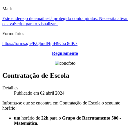
Mail:
Este endereço de email está protegido contra piratas. Necessita ativar
o JavaScript para o visualizar.
.
Formulário:
https://forms.gle/KQbndNj5H9Cxc8dK7
Regulamento
Contratação de Escola
Detalhes
Publicado em 02 abril 2024
Informa-se que se encontra em Contratação de Escola o seguinte
horário:
um
horário de
22h
para o
Grupo de Recrutamento 500 -
Matemática.