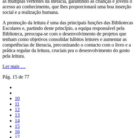
às múltiplas vertentes da literacia, garantindo às crianças e jovens o
acesso ao conhecimento, que lhes proporcionará uma boa inserção
social e a realização humana.
A promoção da leitura é uma das principais funções das Bibliotecas
Escolares e, partindo deste princípio, a equipa responsável pela
Biblioteca, preocupa-se com o desenvolvimento de projetos que
tenham como objetivos consolidar hábitos leitores e aumentar as
competências de literacia, preconizando o contacto com o livro e a
prática regular da leitura, cruciais pra o desenvolvimento do gosto
pela leitura.
Ler mais …
Pág. 15 de 77
10
11
12
13
14
15
16
17